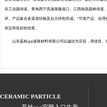
谷工业园绿道、青海西宁高速路隧道口、江西南昌园林绿道
评。产品集合多渠道经验及自主特色而成。“可靠产品、合理
肯定和良好的信誉。
山东荔枝app道路材料有限公司以诚信为宗旨，用优良
CERAMIC PARTICLE